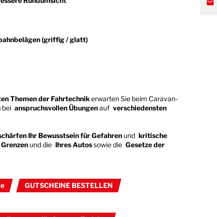
 bessere Rundumsicht
hnbelägen (griffig / glatt)
sten Themen der Fahrtechnik
erwarten Sie beim Caravan-
n
bei
anspruchsvollen Übungen
auf
verschiedensten
schärfen Ihr Bewusstsein für Gefahren
und
kritische
 Grenzen
und die
Ihres Autos
sowie die
Gesetze der
ge
GUTSCHEINE BESTELLEN