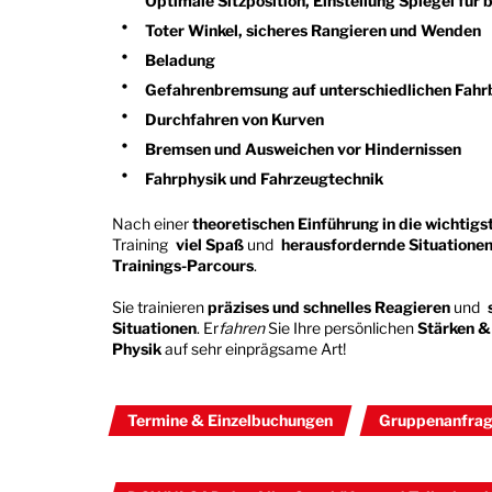
Optimale Sitzposition, Einstellung Spiegel für
Toter Winkel, sicheres Rangieren und Wenden
Beladung
Gefahrenbremsung auf unterschiedlichen Fahrba
Durchfahren von Kurven
Bremsen und Ausweichen vor Hindernissen
Fahrphysik und Fahrzeugtechnik
Nach einer
theoretischen Einführung in die wichtig
Training
viel Spaß
und
herausfordernde Situatione
Trainings-Parcours
.
Sie trainieren
präzises und schnelles Reagieren
und
Situationen
. Er
fahren
Sie Ihre persönlichen
Stärken &
Physik
auf sehr einprägsame Art!
Termine & Einzelbuchungen
Gruppenanfra