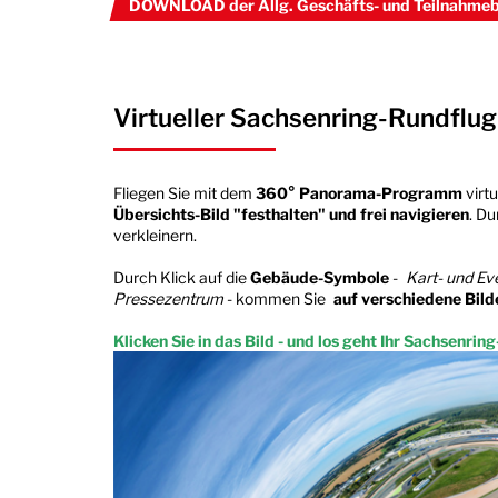
DOWNLOAD der Allg. Geschäfts- und Teilnahmeb
Virtueller Sachsenring-Rundflug
Fliegen Sie mit dem
360° Panorama-Programm
virt
Übersichts-Bild "festhalten" und frei navigieren
. D
verkleinern.
Durch Klick auf die
Gebäude-Symbole
-
Kart- und Ev
Pressezentrum
- kommen Sie
auf verschiedene Bild
Klicken Sie in das Bild - und los geht Ihr Sachsenrin