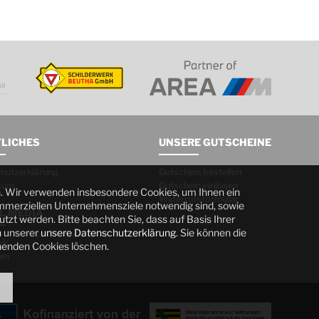
LICHES
UNSERE GUTSCHEINE
hutzerklärung
Gutschein bestellen
sum
Gutschein einlösen
n. Wir verwenden insbesondere Cookies, um Ihnen ein
Widerrufsformular
kommerziellen Unternehmensziele notwendig sind, sowie
L MEDIA
utzt werden. Bitte beachten Sie, dass auf Basis Ihrer
n unserer
unsere Datenschutzerklärung
. Sie können die
ok
henden Cookies löschen.
am