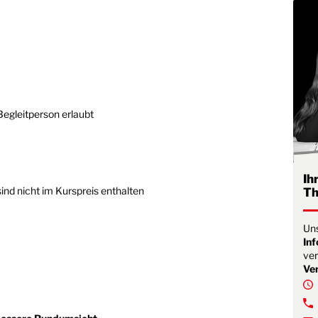
Begleitperson erlaubt
Ih
ind nicht im Kurspreis enthalten
Th
Uns
In
ver
Ve