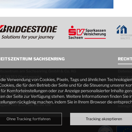
HEITSZENTRUM SACHSENRING
RECHT
eitszentrum am Sachsenring GmbH & Co. KG
Datensc
2 * 09353 Oberlungwitz
Impres
e die Verwendung von Cookies, Pixeln, Tags und ähnlichen Technologie
Cookies, die für den Betrieb der Seite und für die Steuerung unserer 
SOCIA
37 23 - 65 33 0
für Komforteinstellungen oder zur Anzeige personalisierter Inhalte gen
37 23 - 65 33 55
en der Seite zur Verfügung stehen. Weitere Informationen finden Sie i
Facebo
ellungen rückgänig machen, indem Sie in Ihrem Browser die entsprec
äglich von 8.00 bis 16:30 Uhr
Instagr
Ohne Tracking fortfahren
Tracking akzeptieren