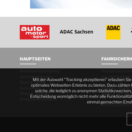
HAUPTSEITEN
FAHRSICHER
Fahrsicherheitstraining
Verkehrssicherh
Sportfahrertraining
Am Sachsenring 
Mit der Auswahl "Tracking akzeptieren" erlauben Si
Spaß & Action
optimales Webseiten-Erlebnis zu bieten. Dazu zählen 
Gutscheine
Telefon: +49 (0) 
solche, die lediglich zu anonymen Statistikzwecken, 
Miete & Tagung
Telefax: +49 (0) 
Entscheidung womöglich nicht mehr alle Funktionalität
Events & Motorsport
einmal gemachten Einst
Öffnungszeiten: t