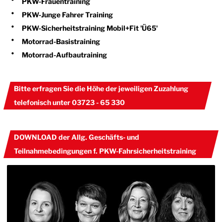
PKW-Frauentraining
PKW-Junge Fahrer Training
PKW-Sicherheitstraining Mobil+Fit 'Ü65'
Motorrad-Basistraining
Motorrad-Aufbautraining
Bitte erfragen Sie die Höhe der jeweiligen Zuzahlung
telefonisch unter 03723 - 65 330
DOWNLOAD der Allg. Geschäfts- und
Teilnahmebedingungen f. PKW-Fahrsicherheitstraining