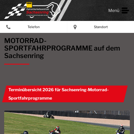
Menü
Telefon
Standort
MOTORRAD-
SPORTFAHRPROGRAMME auf dem
Sachsenring
Terminübersicht 2026 für Sachsenring-Motorrad-
Sportfahrprogramme