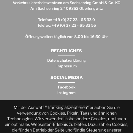
Verkehrssicherheitszentrum am Sachsenring GmbH & Co. KG
Am Sachsenring 2 * 09353 Oberlungwitz
Telefon: +49 (0) 37 23 - 65 33 0
Telefax: +49 (0) 37 23 - 65 33 55
Öffnungszeiten: täglich von 8.00 bis 16:30 Uhr
RECHTLICHES
Datenschutzerklärung
Impressum
SOCIAL MEDIA
Facebook
Instagram
UNSERE GUTSCHEINE
Mit der Auswahl "Tracking akzeptieren" erlauben Sie die
Verwendung von Cookies, Pixeln, Tags und ähnlichen
Gutschein bestellen
Technologien. Wir verwenden insbesondere Cookies, um Ihnen
Gutschein einlösen
ein optimales Webseiten-Erlebnis zu bieten. Dazu zählen Cookies,
Widerrufsformular
die für den Betrieb der Seite und für die Steuerung unserer