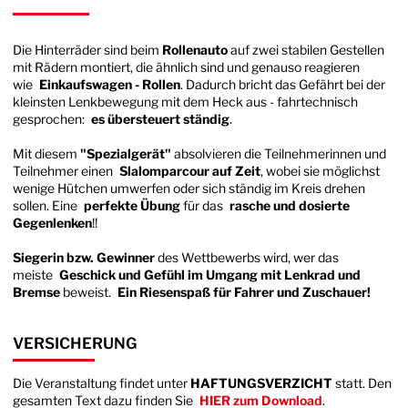
Die Hinterräder sind beim
Rollenauto
auf zwei stabilen Gestellen
mit Rädern montiert, die ähnlich sind und genauso reagieren
wie
Einkaufswagen - Rollen
. Dadurch bricht das Gefährt bei der
kleinsten Lenkbewegung mit dem Heck aus - fahrtechnisch
gesprochen:
es übersteuert ständig
.
Mit diesem
"Spezialgerät"
absolvieren die Teilnehmerinnen und
Teilnehmer einen
Slalomparcour auf Zeit
, wobei sie möglichst
wenige Hütchen umwerfen oder sich ständig im Kreis drehen
sollen. Eine
perfekte Übung
für das
rasche und dosierte
Gegenlenken
!!
Siegerin bzw. Gewinner
des Wettbewerbs wird, wer das
meiste
Geschick und Gefühl im Umgang mit Lenkrad und
Bremse
beweist.
Ein Riesenspaß für Fahrer und Zuschauer!
VERSICHERUNG
Die Veranstaltung findet unter
HAFTUNGSVERZICHT
statt. Den
gesamten Text dazu finden Sie
HIER zum Download
.